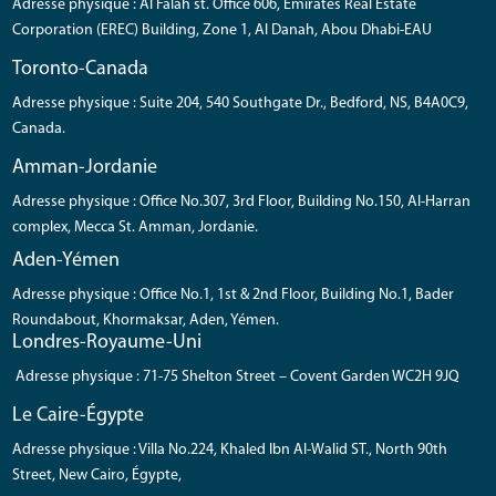
Adresse physique : Al Falah st. Office 606, Emirates Real Estate
Corporation (EREC) Building, Zone 1, Al Danah, Abou Dhabi-EAU
Toronto-Canada
Adresse physique : Suite 204, 540 Southgate Dr., Bedford, NS, B4A0C9,
Canada.
Amman-Jordanie
Adresse physique : Office No.307, 3rd Floor, Building No.150, Al-Harran
complex, Mecca St. Amman, Jordanie.
Aden-Yémen
Adresse physique : Office No.1, 1st & 2nd Floor, Building No.1, Bader
Roundabout, Khormaksar, Aden, Yémen.
Londres-Royaume-Uni
Adresse physique : 71-75 Shelton Street – Covent Garden WC2H 9JQ
Le Caire-Égypte
Adresse physique : Villa No.224, Khaled Ibn Al-Walid ST., North 90th
Street, New Cairo, Égypte,