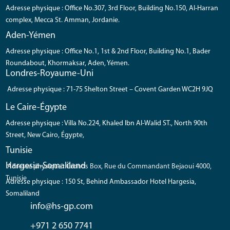
Adresse physique : Office No.307, 3rd Floor, Building No.150, Al-Harran
complex, Mecca St. Amman, Jordanie.
Aden-Yémen
Adresse physique : Office No.1, 1st & 2nd Floor, Building No.1, Bader
Roundabout, Khormaksar, Aden, Yémen.
Londres-Royaume-Uni
Adresse physique : 71-75 Shelton Street – Covent Garden WC2H 9JQ
Le Caire-Égypte
Adresse physique : Villa No.224, Khaled Ibn Al-Walid ST., North 90th
Street, New Cairo, Égypte,
Tunisie
Hargesia-Somaliland
Adresse physique : Cronos Box, Rue du Commandant Bejaoui 4000,
Tunisie
Adresse physique : 150 St, Behind Ambassador Hotel Hargesia,
Somaliland
info@hs-gp.com
+971 2 650 7741