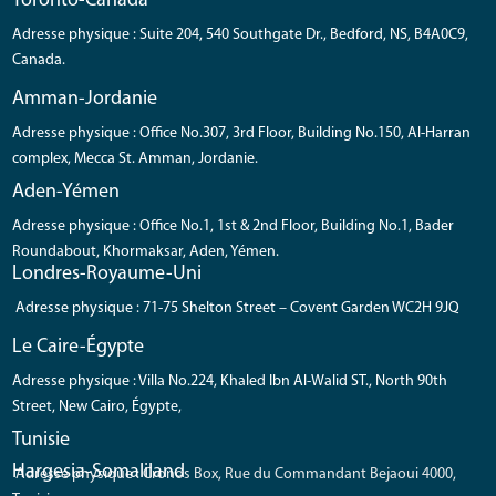
Toronto-Canada
Adresse physique : Suite 204, 540 Southgate Dr., Bedford, NS, B4A0C9,
Canada.
Amman-Jordanie
Adresse physique : Office No.307, 3rd Floor, Building No.150, Al-Harran
complex, Mecca St. Amman, Jordanie.
Aden-Yémen
Adresse physique : Office No.1, 1st & 2nd Floor, Building No.1, Bader
Roundabout, Khormaksar, Aden, Yémen.
Londres-Royaume-Uni
Adresse physique : 71-75 Shelton Street – Covent Garden WC2H 9JQ
Le Caire-Égypte
Adresse physique : Villa No.224, Khaled Ibn Al-Walid ST., North 90th
Street, New Cairo, Égypte,
Tunisie
Hargesia-Somaliland
Adresse physique : Cronos Box, Rue du Commandant Bejaoui 4000,