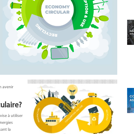
n avenir
ulaire?
se à utiliser
énergies
sant la