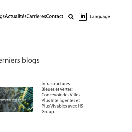

gs
Actualités
Carrières
Contact

Language
rniers blogs
Infrastructures
Bleues et Vertes:
Concevoir des Villes
Plus Intelligentes et
Plus Vivables avec HS
Group