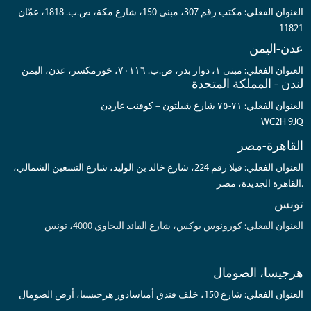
العنوان الفعلي: مكتب رقم 307، مبنى 150، شارع مكة، ص.ب. 1818، عمّان
11821
عدن-اليمن
العنوان الفعلي: مبنى ١، دوار بدر، ص.ب. ٧٠١١٦، خورمكسر، عدن، اليمن
لندن - المملكة المتحدة
العنوان الفعلي: ٧١-٧٥ شارع شيلتون – كوفنت غاردن
WC2H 9JQ
القاهرة-مصر
العنوان الفعلي: فيلا رقم 224، شارع خالد بن الوليد، شارع التسعين الشمالي،
القاهرة الجديدة، مصر.
تونس
العنوان الفعلي: كورونوس بوكس، شارع القائد البجاوي 4000، تونس
هرجيسا، الصومال
العنوان الفعلي: شارع 150، خلف فندق أمباسادور هرجيسيا، أرض الصومال