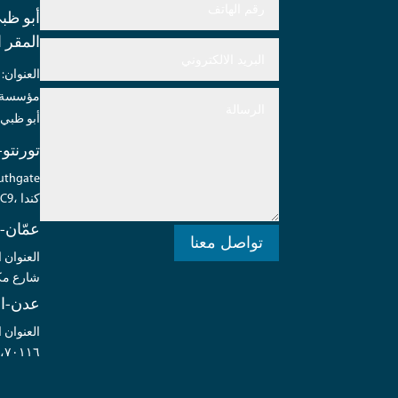
أبو ظبي
المقر 
أبو ظبي 
تورنتو-
Dr.، بيدفورد، نوفا سكوشيا، B4A0C9، كندا
عمّان-
تواصل معنا
شارع مكة، ص.ب.
عدن-ال
٧٠١١٦، خورمكسر، عدن، اليمن