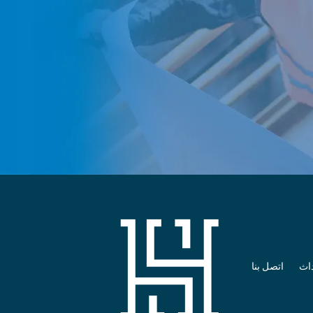
داث
اتصل بنا