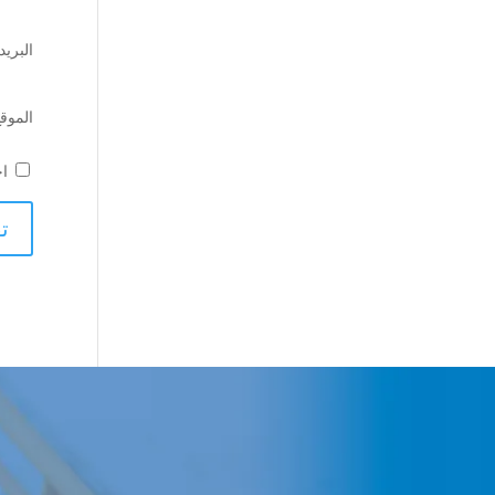
البريد
الموقع
اح