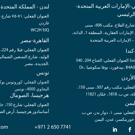
-الإمارات العربية المتحدة-
لندن - المملكة المتحدة
الرئيسي
العنوان الفعل
غاردن
العنوان: شارع الفلاح. مكتب 606، مبنى
WC2H 9JQ
مؤسسة الإمارات العقارية، المنطقة 1، الدانة،
القاهرة-مصر
– الإمارات العربية المتحدة
الع
كندا
الوليد، شارع التسعين الشمالي
العنوان الفعلي: الجناح 204، 540 Southgate
الجديدة، مصر.
تونس
الأردن
العنوان الفعلي: كورونوس بوك
العنوان الفعلي: مكتب رقم 307، مبنى 150،
البجاوي 4000، تونس
 1818، عمّان 11821
هرجيسا، الصومال
يمن
العنوان ال
أمباسادور هرجيسيا، أرض الص
العنوان الفعلي: مبنى ١، دوار بدر، ص.ب.
.com
+971 2 650 7741