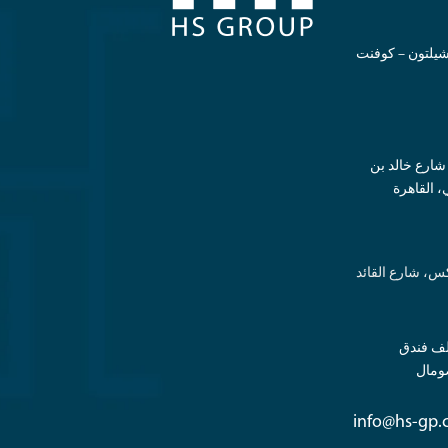
ي: ٧١-٧٥ شارع شيلتون – كوفنت
نوان الفعلي: فيلا رقم 224، شارع خالد بن
، القاهرة
س، شارع القائد
فعلي: شارع 150، خلف فندق
ومال
info@hs-gp